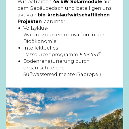
Wir betreiben
45 kW Solarmodule
auf
dem Gebäudedach und beteiligen uns
aktiv an
bio-kreislaufwirtschaftlichen
Projekten
, darunter:
Vollzyklus-
Waldressourceninnovation in der
Bioökonomie
Intellektuelles
®
Ressourcenprogramm
Fitesten
Bodenrenaturierung durch
organisch reiche
Süßwassersedimente (Sapropel).