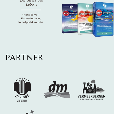
Der Stress des
Lebens
*Hans Selye –
Endokrinologe,
Nobelpreiskandidat
PARTNER